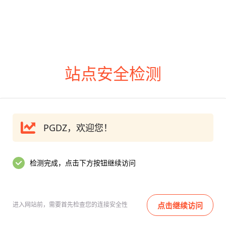
站点安全检测
PGDZ，欢迎您！
检测完成，点击下方按钮继续访问
进入网站前，需要首先检查您的连接安全性